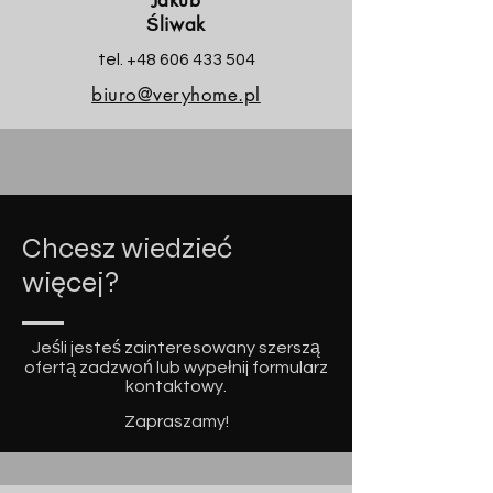
Jakub
Śliwak
tel. ‭+48
606 433 504
biuro@veryhome.pl
Chcesz wiedzieć
więcej?
Jeśli jesteś zainteresowany szerszą
ofertą zadzwoń lub wypełnij formularz
kontaktowy.
Zapraszamy!