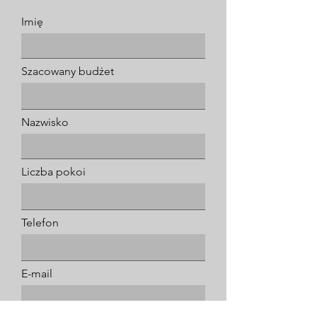
Imię
Szacowany budżet
Nazwisko
Liczba pokoi
Telefon
E-mail