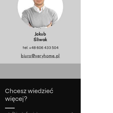
Jakub
Śliwak
tel. ‭+48
606 433 504
biuro@veryhome.pl
Chcesz wiedzieć
więcej?