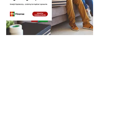
VERYHOME Real Estate
ul. Konfederacka 1/31
30-306 Kraków
Kontakt:
+
48 696 464 688