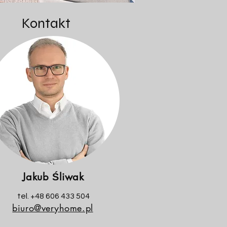
Kontakt
Jakub Śliwak
tel. ‭+48 606 433 504‬
biuro@veryhome.pl