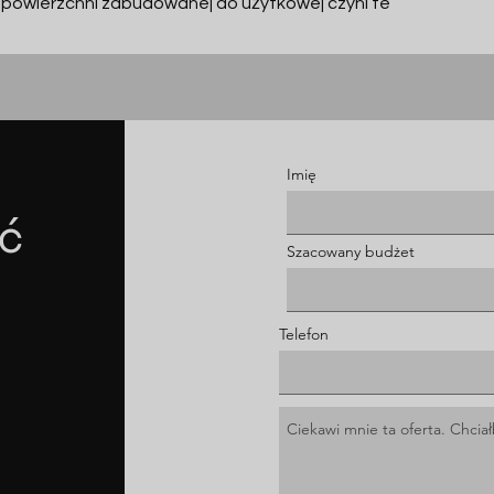
 powierzchni zabudowanej do użytkowej czyni te 
Imię
ć
Szacowany budżet
Telefon