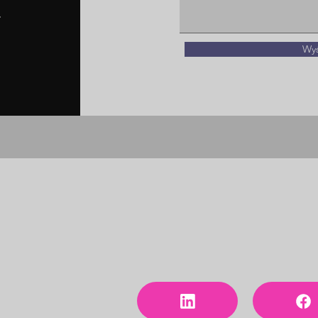
.
Wyś