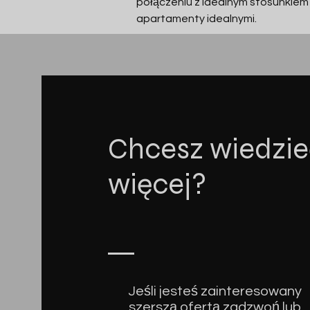
połączeniu z idealnym stosunkiem
apartamenty idealnymi.
Chcesz wiedzie
więcej?
Jeśli jesteś zainteresowany
szerszą ofertą zadzwoń lub