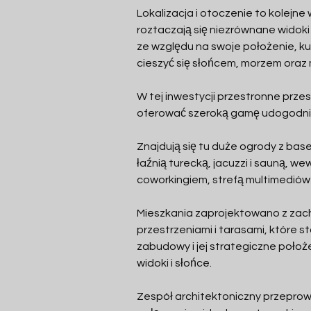
Lokalizacja i otoczenie to kolejne
roztaczają się niezrównane widoki
ze względu na swoje położenie, ku
cieszyć się słońcem, morzem oraz m
W tej inwestycji przestronne prze
oferować szeroką gamę udogodnie
Znajdują się tu duże ogrody z basene
łaźnią turecką, jacuzzi i sauną, w
coworkingiem, strefą multimediów 
Mieszkania zaprojektowano z zac
przestrzeniami i tarasami, które s
zabudowy i jej strategiczne położ
widoki i słońce.
Zespół architektoniczny przeprowad