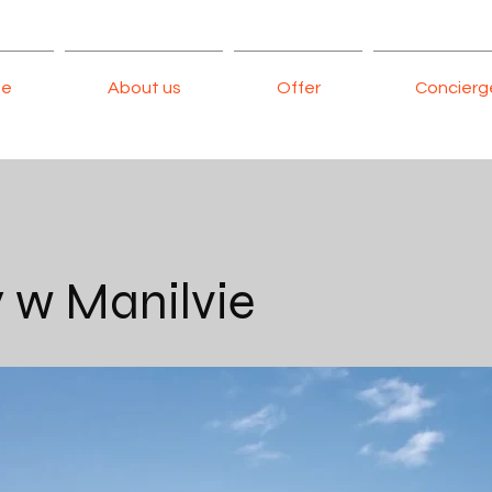
ne
About us
Offer
Concierg
 w Manilvie