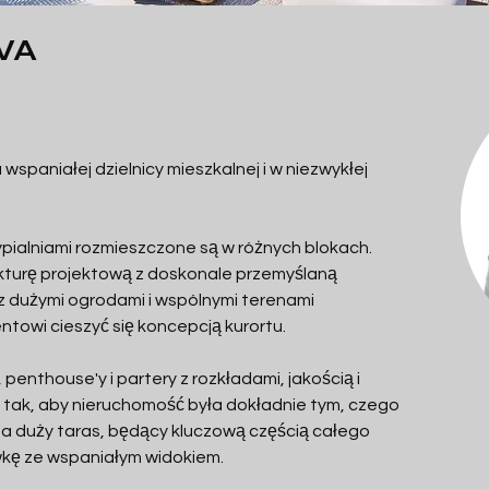
VA
wspaniałej dzielnicy mieszkalnej i w niezwykłej 
pialniami rozmieszczone są w różnych blokach. 
kturę projektową z doskonale przemyślaną 
z dużymi ogrodami i wspólnymi terenami 
entowi cieszyć się koncepcją kurortu.
enthouse'y i partery z rozkładami, jakością i 
tak, aby nieruchomość była dokładnie tym, czego 
a duży taras, będący kluczową częścią całego 
kę ze wspaniałym widokiem.