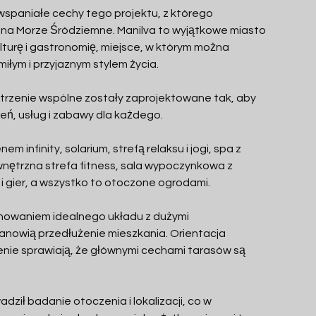
 wspaniałe cechy tego projektu, z którego 
 na Morze Śródziemne. Manilva to wyjątkowe miasto 
lturę i gastronomię, miejsce, w którym można 
iłym i przyjaznym stylem życia.
strzenie wspólne zostały zaprojektowane tak, aby 
ń, usług i zabawy dla każdego.
m infinity, solarium, strefą relaksu i jogi, spa z 
ewnętrzna strefa fitness, sala wypoczynkowa z 
i gier, a wszystko to otoczone ogrodami.
howaniem idealnego układu z dużymi 
tanowią przedłużenie mieszkania. Orientacja 
enie sprawiają, że głównymi cechami tarasów są 
ził badanie otoczenia i lokalizacji, co w 