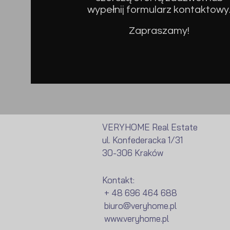
wypełnij formularz kontaktowy
Zapraszamy!
VERYHOME Real Estate
ul. Konfederacka 1/31
30-306 Kraków
Kontakt:
+ 48 696 464 688
biuro@veryhome.pl
www.veryhome.pl