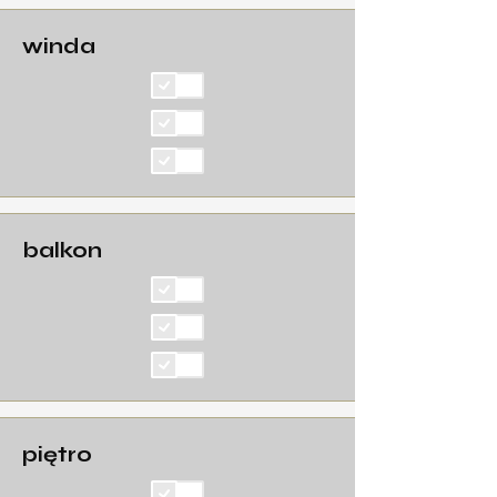
winda
balkon
piętro