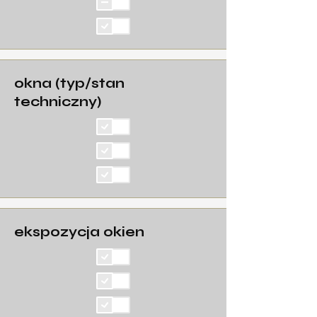
okna (typ/stan
techniczny)
ekspozycja okien