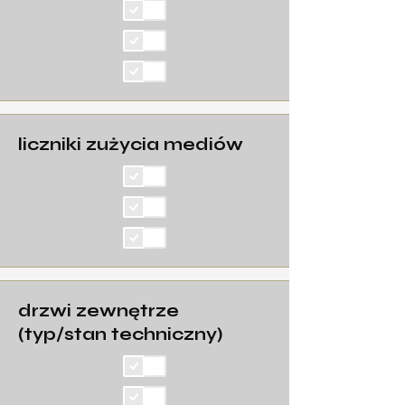
liczniki zużycia mediów
drzwi zewnętrze
(typ/stan techniczny)