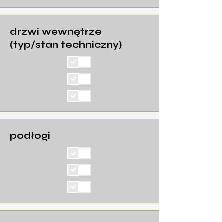
drzwi wewnętrze
(typ/stan techniczny)
podłogi