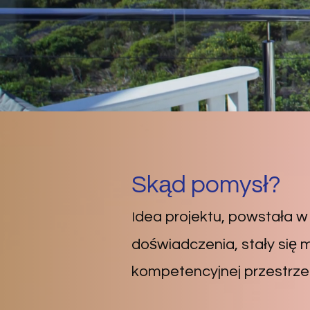
Skąd pomysł?
dea projektu, powstała w 
I
doświadczenia, stały się m
kompetencyjnej przestrzeni