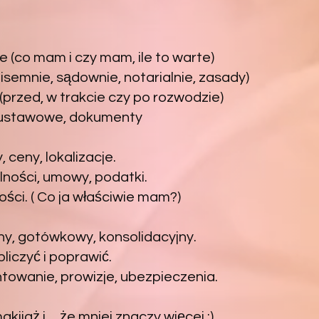
 (co mam i czy mam, ile to warte)
semnie, sądownie, notarialnie, zasady)
(przed, w trakcie czy po rozwodzie)
 ustawowe, dokumenty
 ceny, lokalizacje.
ności, umowy, podatki.
ci. ( Co ja właściwie mam?)
y, gotówkowy, konsolidacyjny.
liczyć i poprawić.
towanie, prowizje, ubezpieczenia.
kijaż i ... że mniej znaczy więcej :)