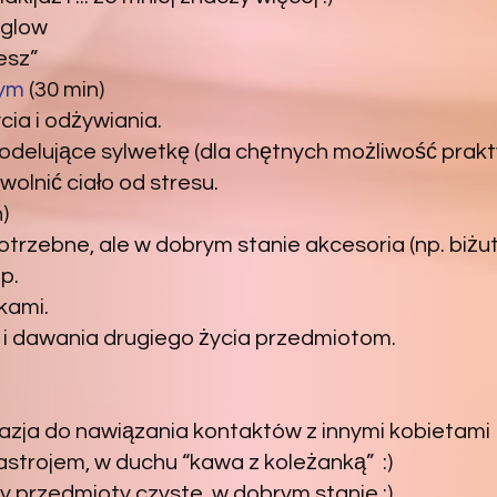
 glow
lesz”
nym
(30 min)
ia i odżywiania.
delujące sylwetkę (dla chętnych możliwość prakt
wolnić ciało od stresu.
)
rzebne, ale w dobrym stanie akcesoria (np. biżuter
p.
kami.
 i dawania drugiego życia przedmiotom.
azja do nawiązania kontaktów z innymi kobietami
astrojem, w duchu “kawa z koleżanką” :)
 przedmioty czyste, w dobrym stanie :)