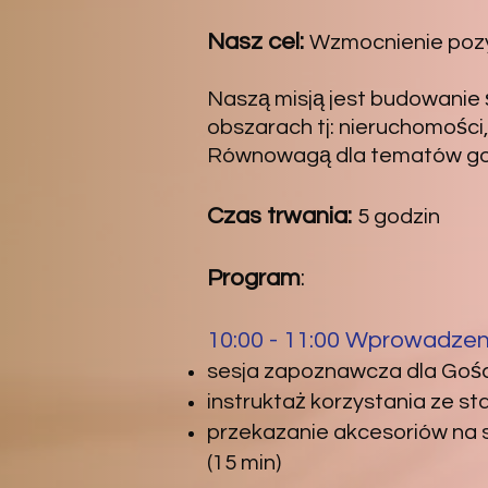
Nasz cel:
Wzmocnienie pozy
Naszą misją jest budowanie
obszarach tj: nieruchomości, 
Równowagą dla tematów gosp
Czas trwania:
5 godzin
Program
:
10:00 - 11:00 Wprowadze
sesja zapoznawcza dla Gości
instruktaż korzystania ze st
przekazanie akcesoriów na s
(15 min)