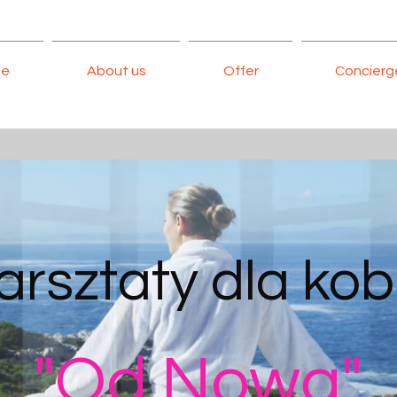
ne
About us
Offer
Concierg
rsztaty dla kob
"Od Nowa"