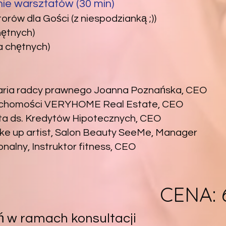
ie warsztatów (30 min)
rów dla Gości (z niespodzianką ;))
hętnych)
a chętnych)
aria radcy prawnego Joanna Poznańska, CEO
ruchomości VERYHOME Real Estate, CEO
sta ds. Kredytów Hipotecznych, CEO
ke up artist, Salon Beauty SeeMe, Manager
onalny, Instruktor fitness, CEO
CENA: 
w ramach konsultacji