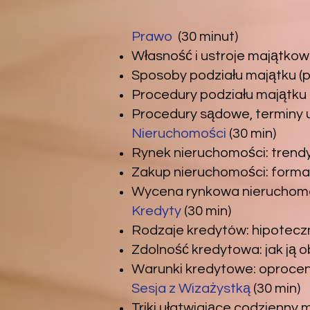
Prawo
(30 minut)
Własność i ustroje majątkowe
Sposoby podziału majątku (pi
Procedury podziału majątku 
Procedury sądowe, terminy
Nieruchomości
(30 min)
Rynek nieruchomości: trendy,
Zakup nieruchomości: formal
Wycena rynkowa nieruchomoś
Kredyty
(30 min)
Rodzaje kredytów: hipoteczn
Zdolność kredytowa: jak ją ob
Warunki kredytowe: oprocen
Sesja z Wizażystką
(30 min)
Triki ułatwiające codzienny ma