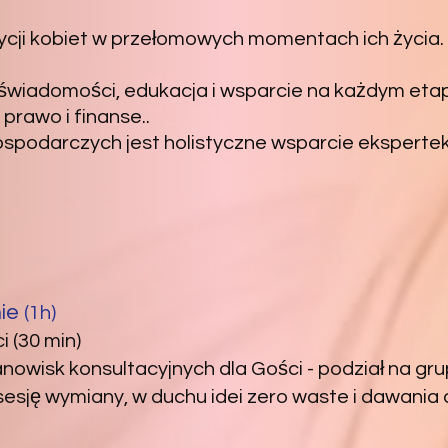
cji kobiet w przełomowych momentach ich życia.
 świadomości, edukacja i wsparcie na każdym eta
prawo i finanse..
odarczych jest holistyczne wsparcie ekspertek z
nie
(1h)
 (30 min)
anowisk konsultacyjnych dla Gości - podział na gru
esję wymiany, w duchu idei zero waste i dawania