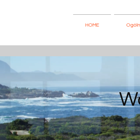
HOME
Ogól
Wa