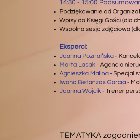
14:30 - 15:00 Podsumowan
Podziękowanie od Organizato
Wpisy do Księgi Gości (dla c
Wspólna sesja zdjęciowa (dl
Eksperci:
Joanna Poznańska
- Kancel
Marta Lasak
- Agencja nie
Agnieszka Malina
- Specjali
Iwona Betanzos Garcia
- Ma
Joanna Wójcik
- Trener pers
TEMATYKA zagadnień 