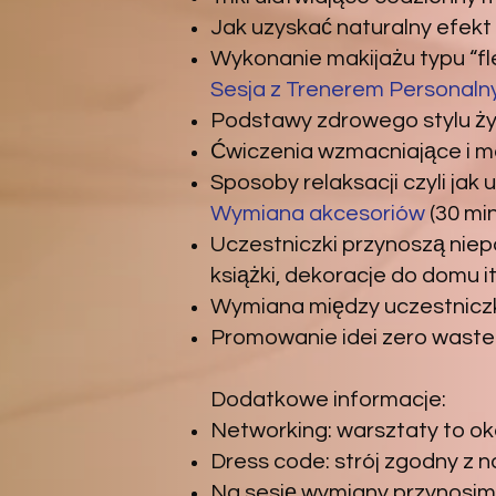
Jak uzyskać naturalny efekt
Wykonanie
makijażu typu “f
Sesja z Trenerem Personal
Podstawy zdrowego stylu życ
Ćwiczenia wzmacniające i mo
Sposoby relaksacji czyli jak u
Wymiana akcesoriów
(30 min
Uczestniczki przynoszą niepot
książki, dekoracje do domu it
Wymiana między uczestnicz
Promowanie idei zero waste
Dodatkowe informacje:
Networking: warsztaty to ok
Dress code: strój zgodny z n
Na sesję wymiany przynosimy